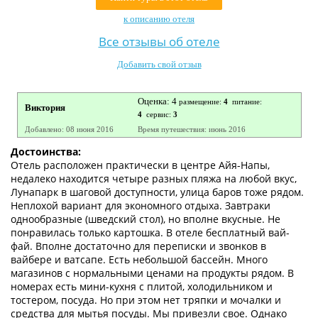
Контакты
к описанию отеля
Все отзывы об отеле
Добавить свой отзыв
Оценка: 4
размещение:
4
питание:
Виктория
4
сервис:
3
Добавлено: 08 июня 2016
Время путешествия: июнь 2016
Достоинства:
Отель расположен практически в центре Айя-Напы,
недалеко находится четыре разных пляжа на любой вкус,
Лунапарк в шаговой доступности, улица баров тоже рядом.
Неплохой вариант для экономного отдыха. Завтраки
однообразные (шведский стол), но вполне вкусные. Не
понравилась только картошка. В отеле бесплатный вай-
фай. Вполне достаточно для переписки и звонков в
вайбере и ватсапе. Есть небольшой бассейн. Много
магазинов с нормальными ценами на продукты рядом. В
номерах есть мини-кухня с плитой, холодильником и
тостером, посуда. Но при этом нет тряпки и мочалки и
средства для мытья посуды. Мы привезли свое. Однако