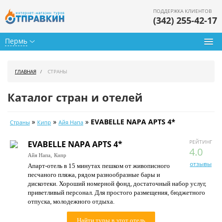
ПОДДЕРЖКА КЛИЕНТОВ
(342) 255-42-17
Пермь
Туры из Перми
ГЛАВНАЯ
СТРАНЫ
Подбор тура
Каталог стран и отелей
Горящие туры
»
»
»
EVABELLE NAPA APTS 4*
Страны
Кипр
Айя Напа
Календарь туров
РЕЙТИНГ
EVABELLE NAPA APTS 4*
Цены дня
4.0
Айя Напа,
Кипр
отзывы
Апарт-отель в 15 минутах пешком от живописного
Страны
песчаного пляжа, рядом разнообразные бары и
дискотеки. Хороший номерной фонд, достаточный набор услуг,
Как купить
приветливый персонал. Для простого размещения, бюджетного
отпуска, молодежного отдыха.
О нас
Найти туры в этот отель