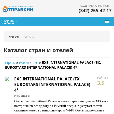
ПОДДЕРЖКА КЛИЕНТОВ
(342) 255-42-17
Пермь
Туры из Перми
ГЛАВНАЯ
СТРАНЫ
Подбор тура
Каталог стран и отелей
Горящие туры
»
»
»
EXE INTERNATIONAL PALACE (EX.
Страны
Италия
Рим
Календарь туров
EUROSTARS INTERNATIONAL PALACE) 4*
Цены дня
РЕЙТИНГ
EXE INTERNATIONAL PALACE (EX.
3.5
EUROSTARS INTERNATIONAL PALACE)
Страны
4*
Рим,
Италия
Как купить
Отель Exe International Palace занимает красивое здание XIX века
постройки через дорогу от Римской оперы. К услугам гостей
О нас
стильные номера с кондиционером, Wi-Fi. Отель расположен в