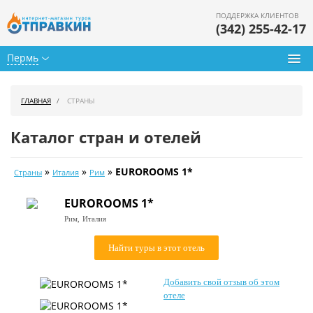
ПОДДЕРЖКА КЛИЕНТОВ
(342) 255-42-17
Пермь
Туры из Перми
ГЛАВНАЯ
СТРАНЫ
Подбор тура
Каталог стран и отелей
Горящие туры
»
»
»
EUROROOMS 1*
Страны
Италия
Рим
Календарь туров
EUROROOMS 1*
Цены дня
Рим,
Италия
Страны
Найти туры в этот отель
Как купить
Добавить свой отзыв об этом
О нас
отеле