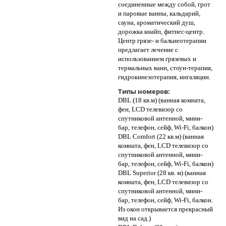
соединенные между собой, грот
и паровые ванны, кальдарий,
сауна, ароматический душ,
дорожка кнайп, фитнес-центр.
Центр грязе- и бальнеотерапии
предлагает лечение с
использованием грязевых и
термальных ванн, стоун-терапия,
гидрокинезотерапия, ингаляции.
Типы номеров:
DBL (18 кв.м) (ванная комната,
фен, LCD телевизор со
спутниковой антенной, мини-
бар, телефон, сейф, Wi-Fi, балкон)
DBL Comfort (22 кв.м) (ванная
комната, фен, LCD телевизор со
спутниковой антенной, мини-
бар, телефон, сейф, Wi-Fi, балкон)
DBL Superior (28 кв. м) (ванная
комната, фен, LCD телевизор со
спутниковой антенной, мини-
бар, телефон, сейф, Wi-Fi, балкон.
Из окон открывается прекрасный
вид на сад.)