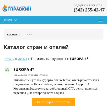
ПОДДЕРЖКА КЛИЕНТОВ
(342) 255-42-17
Пермь
Туры из Перми
ГЛАВНАЯ
СТРАНЫ
Подбор тура
Каталог стран и отелей
Горящие туры
»
» Термальные курорты »
EUROPA 4*
Страны
Италия
Календарь туров
EUROPA 4*
Цены дня
Термальные курорты,
Италия
Живописный уголок курорта Абано Терме, отель разместился в
Страны
Национальном Парке Stelvio, рядом с канатной дорогой.
Хорошая инфраструктура, собственный СПА-центр, приятный
Как купить
персонал. Для неторопливого отдыха.
О нас
Найти туры в этот отель