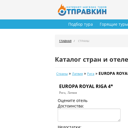
Подбор тура
Горящие тур
ГЛАВНАЯ
СТРАНЫ
Каталог стран и отел
»
»
»
EUROPA ROYAL
Страны
Латвия
Рига
EUROPA ROYAL RIGA 4*
Рига,
Латвия
Оцените отель
Достоинства:
Недостатки: