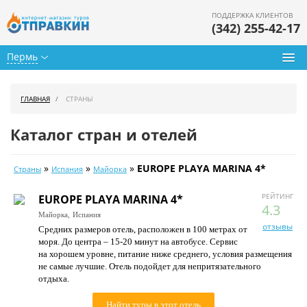
ПОДДЕРЖКА КЛИЕНТОВ
(342) 255-42-17
Пермь
Туры из Перми
ГЛАВНАЯ
СТРАНЫ
Подбор тура
Каталог стран и отелей
Горящие туры
»
»
»
EUROPE PLAYA MARINA 4*
Страны
Испания
Майорка
Календарь туров
РЕЙТИНГ
EUROPE PLAYA MARINA 4*
Цены дня
4.3
Майорка,
Испания
отзывы
Средних размеров отель, расположен в 100 метрах от
Страны
моря. До центра – 15-20 минут на автобусе. Сервис
на хорошем уровне, питание ниже среднего, условия размещения
Как купить
не самые лучшие. Отель подойдет для непритязательного
отдыха.
О нас
Найти туры в этот отель