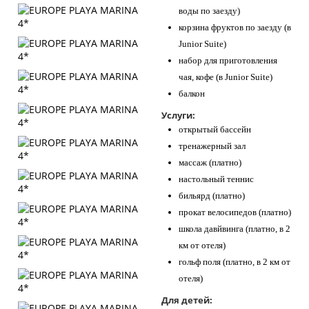
воды по заезду)
корзина фруктов по заезду (в
Junior Suite)
набор для приготовления
чая, кофе (в Junior Suite)
балкон
Услуги:
открытый бассейн
тренажерный зал
массаж (платно)
настольный теннис
бильярд (платно)
прокат велосипедов (платно)
школа давйвинга (платно, в 2
км от отеля)
гольф поля (платно, в 2 км от
отеля)
Для детей: