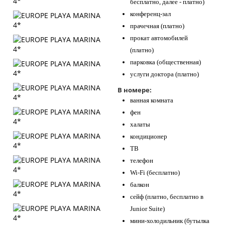
бесплатно, далее - платно)
конференц-зал
прачечная (платно)
прокат автомобилей
(платно)
парковка (общественная)
услуги доктора (платно)
В номере:
ванная комната
фен
халаты
кондиционер
ТВ
телефон
Wi-Fi (бесплатно)
балкон
сейф (платно, бесплатно в
Junior Suite)
мини-холодильник (бутылка