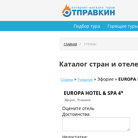
Подбор тура
Горящие тур
ГЛАВНАЯ
СТРАНЫ
Каталог стран и отел
»
» Эфорие »
EUROPA 
Страны
Румыния
EUROPA HOTEL & SPA 4*
Эфорие,
Румыния
Оцените отель
Достоинства:
Недостатки: