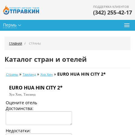
ПОДДЕРЖКА КЛИЕНТОВ
(342) 255-42-17
Пермь
Туры из Перми
ГЛАВНАЯ
СТРАНЫ
Подбор тура
Каталог стран и отелей
Горящие туры
»
»
»
EURO HUA HIN CITY 2*
Страны
Таиланд
Хуа Хин
Календарь туров
EURO HUA HIN CITY 2*
Цены дня
Хуа Хин,
Таиланд
Страны
Оцените отель
Достоинства:
Как купить
О нас
Недостатки: