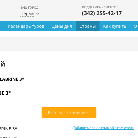
ПОДДЕРЖКА КЛИЕНТОВ
ВАШ ГОРОД
(342) 255-42-17
Пермь
ы
Календарь туров
Цены дня
Страны
Как купить
О
ей
 LABRINE 3*
NE 3*
Найти туры в этот отель
Добавить свой отзыв об этом отеле