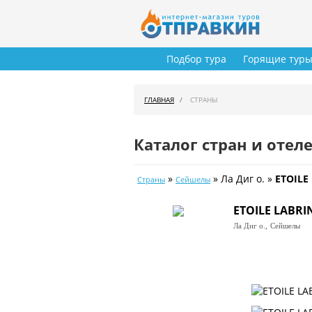
Подбор тура
Горящие тур
ГЛАВНАЯ
СТРАНЫ
Каталог стран и отел
»
» Ла Диг о. »
ETOILE
Страны
Сейшелы
ETOILE LABRI
Ла Диг о.,
Сейшелы