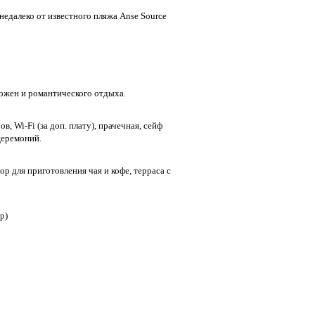
недалеко от известного пляжа Anse Source
ожен и романтического отдыха.
 Wi-Fi (за доп. плату), прачечная, сейф
церемоний.
р для приготовления чая и кофе, терраса с
р)