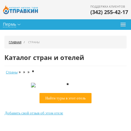
ПОДДЕРЖКА КЛИЕНТОВ
(342) 255-42-17
Пермь
Туры из Перми
ГЛАВНАЯ
СТРАНЫ
Подбор тура
Каталог стран и отелей
Горящие туры
» » »
*
Страны
Календарь туров
*
Цены дня
Найти туры в этот отель
Страны
Как купить
Добавить свой отзыв об этом отеле
О нас