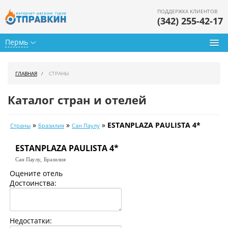
ПОДДЕРЖКА КЛИЕНТОВ
(342) 255-42-17
Пермь
Туры из Перми
ГЛАВНАЯ
СТРАНЫ
Подбор тура
Каталог стран и отелей
Горящие туры
»
»
»
ESTANPLAZA PAULISTA 4*
Страны
Бразилия
Сан Паулу
Календарь туров
ESTANPLAZA PAULISTA 4*
Цены дня
Сан Паулу,
Бразилия
Страны
Оцените отель
Достоинства:
Как купить
О нас
Недостатки: