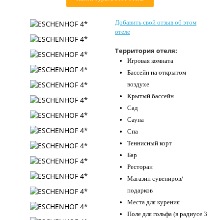
Контакты
Добавить свой отзыв об этом
отеле
Территория отеля:
Игровая комната
Бассейн на открытом
воздухе
Крытый бассейн
Сад
Сауна
Спа
Теннисный корт
Бар
Ресторан
Магазин сувениров/
подарков
Места для курения
Поле для гольфа (в радиусе 3