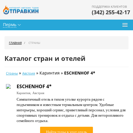
ПОДДЕРЖКА КЛИЕНТОВ
(342) 255-42-17
Пермь
Туры из Перми
ГЛАВНАЯ
СТРАНЫ
Подбор тура
Каталог стран и отелей
Горящие туры
»
» Каринтия »
ESCHENHOF 4*
Страны
Австрия
Календарь туров
ESCHENHOF 4*
Цены дня
Каринтия,
Австрия
Симпатичный отель в тихом уголке курорта рядом с
Страны
подъемником и известным термальным центром. Удобные
интерьеры, хороший сервис, приветливый персонал, условия для
Как купить
спортивных тренировок и отдыха с детьми. Для неторопливого
семейного отдыха.
О нас
Найти туры в этот отель