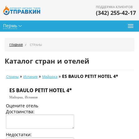
ПОДДЕРЖКА КЛИЕНТОВ
(342) 255-42-17
Пермь
Туры из Перми
ГЛАВНАЯ
СТРАНЫ
Подбор тура
Каталог стран и отелей
Горящие туры
»
»
»
ES BAULO PETIT HOTEL 4*
Страны
Испания
Майорка
Календарь туров
ES BAULO PETIT HOTEL 4*
Цены дня
Майорка,
Испания
Страны
Оцените отель
Достоинства:
Как купить
О нас
Недостатки: