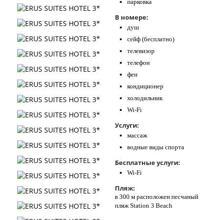
парковка
В номере:
душ
сейф (бесплатно)
телевизор
телефон
фен
кондиционер
холодильник
Wi-Fi
Услуги:
массаж
водные виды спорта
Бесплатные услуги:
Wi-Fi
Пляж:
в 300 м расположен песчаный
пляж Station 3 Beach