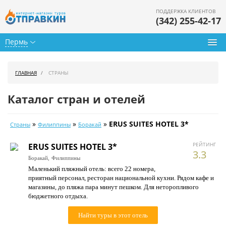
ПОДДЕРЖКА КЛИЕНТОВ
(342) 255-42-17
Пермь
Туры из Перми
ГЛАВНАЯ
СТРАНЫ
Подбор тура
Каталог стран и отелей
Горящие туры
»
»
»
ERUS SUITES HOTEL 3*
Страны
Филиппины
Боракай
Календарь туров
РЕЙТИНГ
ERUS SUITES HOTEL 3*
Цены дня
3.3
Боракай,
Филиппины
Маленький пляжный отель: всего 22 номера,
Страны
приятный персонал, ресторан национальной кухни. Рядом кафе и
магазины, до пляжа пара минут пешком. Для неторопливого
Как купить
бюджетного отдыха.
О нас
Найти туры в этот отель