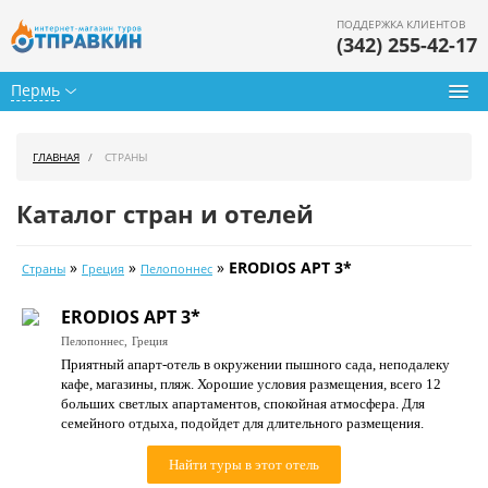
ПОДДЕРЖКА КЛИЕНТОВ
(342) 255-42-17
Пермь
Туры из Перми
ГЛАВНАЯ
СТРАНЫ
Подбор тура
Каталог стран и отелей
Горящие туры
»
»
»
ERODIOS APT 3*
Страны
Греция
Пелопоннес
Календарь туров
ERODIOS APT 3*
Цены дня
Пелопоннес,
Греция
Приятный апарт-отель в окружении пышного сада, неподалеку
Страны
кафе, магазины, пляж. Хорошие условия размещения, всего 12
больших светлых апартаментов, спокойная атмосфера. Для
Как купить
семейного отдыха, подойдет для длительного размещения.
О нас
Найти туры в этот отель