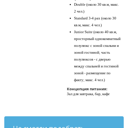
Double (около 30 кв.м, макс.
2 чел.)
Standard 3-4 pax (около 30
кв.м, макс. 4 чел.)
Junior Suite (около 40 кв.м,
просторный однокомнатный
полулюкс с зоной спальни и
зоной гостиной; часть
полулюксов - с дверью
между спальней и гостиной
зоной - размещение по
факту; макс. 4 чел.)
Концепция питания:
Зал для завтрака, бар, кафе