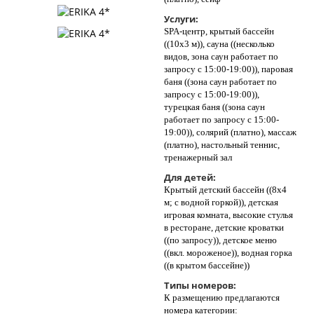
Услуги:
SPA-центр, крытый бассейн
((10х3 м)), сауна ((несколько
видов, зона саун работает по
запросу с 15:00-19:00)), паровая
баня ((зона саун работает по
запросу с 15:00-19:00)),
турецкая баня ((зона саун
работает по запросу с 15:00-
19:00)), солярий (платно), массаж
(платно), настольный теннис,
тренажерный зал
Для детей:
Крытый детский бассейн ((8х4
м; с водной горкой)), детская
игровая комната, высокие стулья
в ресторане, детские кроватки
((по запросу)), детское меню
((вкл. мороженое)), водная горка
((в крытом бассейне))
Типы номеров:
К размещению предлагаются
номера категории: