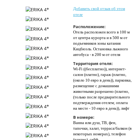
Контакты
Добавить свой отзыв об этом
отеле
Расположение:
Отель расположен всего в 100 м
от центра курорта и в 500 м от
подъемников зоны катания
Кицбюэль. Остановка лыжного
автобуса - в 200 м от отеля
Территория отеля:
Wi-Fi ((бесплатно)), интернет-
салон (платно), гараж (платно,
(около 10 евро в день)), парковка,
размещение с домашними
животными разрешено (платно,
(только после предварительного
подтверждения отелем; оплата
на месте - 10 евро в день)), лифт
В номере:
Ванна или душ, ТВ, фен,
тапочки, халат, терраса/балкон (в
некоторых номерах), телефон
(платно), сейф