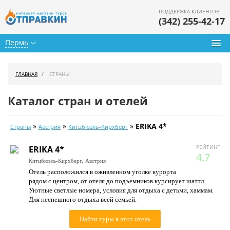
ПОДДЕРЖКА КЛИЕНТОВ
(342) 255-42-17
Пермь
Туры из Перми
ГЛАВНАЯ
СТРАНЫ
Подбор тура
Каталог стран и отелей
Горящие туры
»
»
»
ERIKA 4*
Страны
Австрия
Китцбюэль-Кирхберг
Календарь туров
РЕЙТИНГ
ERIKA 4*
Цены дня
4.7
Китцбюэль-Кирхберг,
Австрия
Отель расположился в оживленном уголке курорта
Страны
рядом с центром, от отеля до подъемников курсирует шаттл.
Уютные светлые номера, условия для отдыха с детьми, хаммам.
Как купить
Для неспешного отдыха всей семьей.
О нас
Найти туры в этот отель