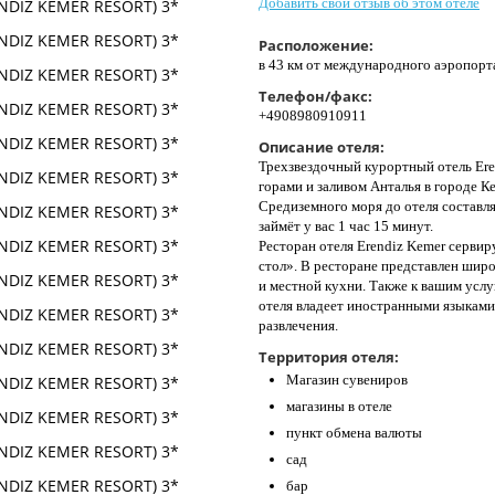
Добавить свой отзыв об этом отеле
Расположение:
в 43 км от международного аэропорт
Телефон/факс:
+4908980910911
Описание отеля:
Трехзвездочный курортный отель Er
горами и заливом Анталья в городе К
Средиземного моря до отеля составля
займёт у вас 1 час 15 минут.
Ресторан отеля Erendiz Kemer сервир
стол». В ресторане представлен шир
и местной кухни. Также к вашим услу
отеля владеет иностранными языками
развлечения.
Территория отеля:
Магазин сувениров
магазины в отеле
пункт обмена валюты
сад
бар