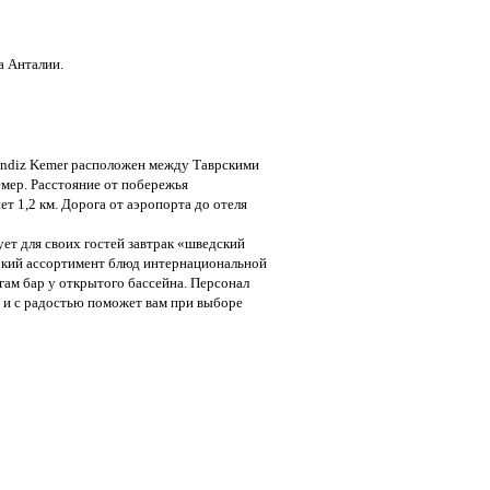
а Анталии.
endiz Kemer расположен между Таврскими
емер. Расстояние от побережья
ет 1,2 км. Дорога от аэропорта до отеля
ует для своих гостей завтрак «шведский
окий ассортимент блюд интернациональной
гам бар у открытого бассейна. Персонал
 и с радостью поможет вам при выборе