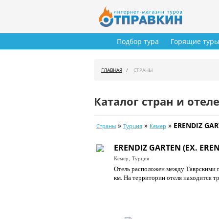
Подбор тура
Горящие тур
ГЛАВНАЯ
СТРАНЫ
Каталог стран и отел
»
»
»
ERENDIZ GAR
Страны
Турция
Кемер
ERENDIZ GARTEN (EX. ERE
Кемер,
Турция
Отель расположен между Таврскими го
км. На территории отеля находится тр