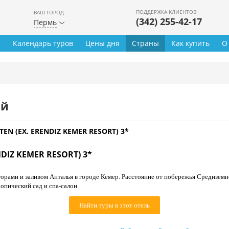
ПОДДЕРЖКА КЛИЕНТОВ
ВАШ ГОРОД
(342) 255-42-17
Пермь
ы
Календарь туров
Цены дня
Страны
Как купить
О
ей
TEN (EX. ERENDIZ KEMER RESORT) 3*
NDIZ KEMER RESORT) 3*
рами и заливом Анталья в городе Кемер. Расстояние от побережья Средиземно
опический сад и спа-салон.
Найти туры в этот отель