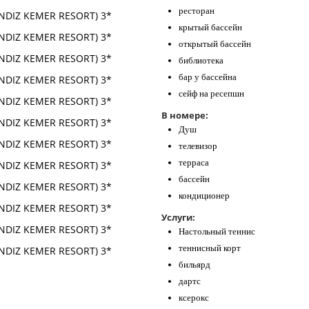
ресторан
крытый бассейн
открытый бассейн
библиотека
бар у бассейна
сейф на ресепшн
В номере:
Душ
телевизор
терраса
бассейн
кондиционер
Услуги:
Настольный теннис
теннисный корт
бильярд
дартс
ксерокс