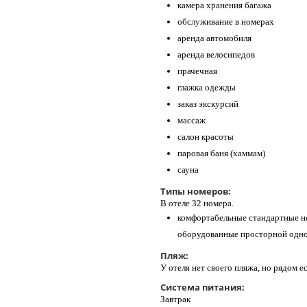
камера хранения багажа
обслуживание в номерах
аренда автомобиля
аренда велосипедов
прачечная
глажка одежды
заказ экскурсий
массаж
салон красоты
паровая баня (хаммам)
сауна
Типы номеров:
В отеле 32 номера.
комфортабельные стандартные но
оборудованные просторной одно
Пляж:
У отеля нет своего пляжа, но рядом 
Система питания:
Завтрак