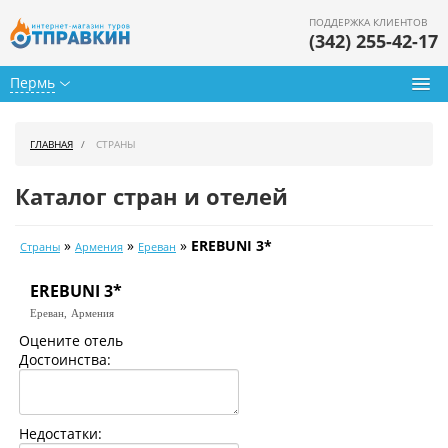
ПОДДЕРЖКА КЛИЕНТОВ
(342) 255-42-17
Пермь
Туры из Перми
ГЛАВНАЯ
СТРАНЫ
Подбор тура
Каталог стран и отелей
Горящие туры
»
»
»
EREBUNI 3*
Страны
Армения
Ереван
Календарь туров
EREBUNI 3*
Цены дня
Ереван,
Армения
Страны
Оцените отель
Достоинства:
Как купить
О нас
Недостатки: