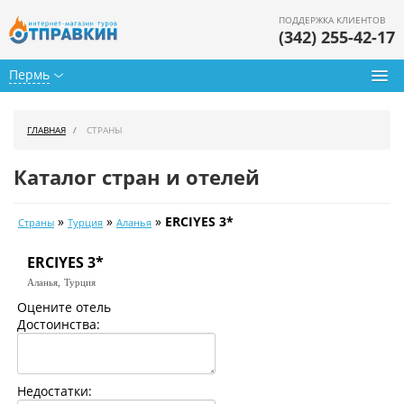
ПОДДЕРЖКА КЛИЕНТОВ
(342) 255-42-17
Пермь
Туры из Перми
ГЛАВНАЯ
СТРАНЫ
Подбор тура
Каталог стран и отелей
Горящие туры
»
»
»
ERCIYES 3*
Страны
Турция
Аланья
Календарь туров
ERCIYES 3*
Цены дня
Аланья,
Турция
Страны
Оцените отель
Достоинства:
Как купить
О нас
Недостатки: