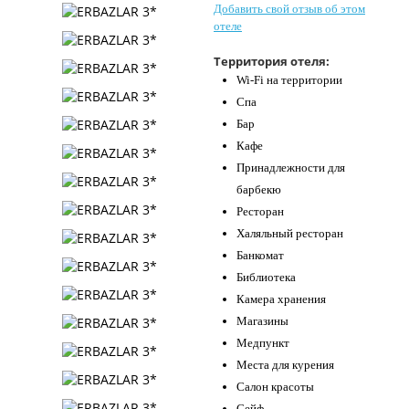
Добавить свой отзыв об этом
Контакты
отеле
Территория отеля:
Wi-Fi на территории
Спа
Бар
Кафе
Принадлежности для
барбекю
Ресторан
Халяльный ресторан
Банкомат
Библиотека
Камера хранения
Магазины
Медпункт
Места для курения
Салон красоты
Сейф