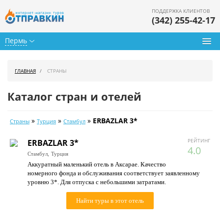
ПОДДЕРЖКА КЛИЕНТОВ
(342) 255-42-17
Пермь
Туры из Перми
ГЛАВНАЯ
СТРАНЫ
Подбор тура
Каталог стран и отелей
Горящие туры
»
»
»
ERBAZLAR 3*
Страны
Турция
Стамбул
Календарь туров
РЕЙТИНГ
ERBAZLAR 3*
Цены дня
4.0
Стамбул,
Турция
Аккуратный маленький отель в Аксарае. Качество
Страны
номерного фонда и обслуживания соответствует заявленному
уровню 3*. Для отпуска с небольшими затратами.
Как купить
Найти туры в этот отель
О нас