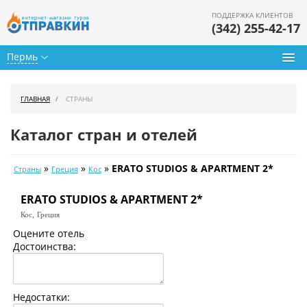
ПОДДЕРЖКА КЛИЕНТОВ
(342) 255-42-17
Пермь
Туры из Перми
ГЛАВНАЯ
СТРАНЫ
Подбор тура
Каталог стран и отелей
Горящие туры
»
»
»
ERATO STUDIOS & APARTMENT 2*
Страны
Греция
Кос
Календарь туров
ERATO STUDIOS & APARTMENT 2*
Цены дня
Кос,
Греция
Страны
Оцените отель
Достоинства:
Как купить
О нас
Недостатки: