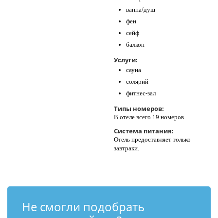
ванна/душ
фен
сейф
балкон
Услуги:
сауна
солярий
фитнес-зал
Типы номеров:
В отеле всего 19 номеров
Система питания:
Отель предоставляет только
завтраки.
Не смогли подобрать