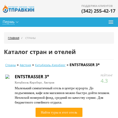
ПОДДЕРЖКА КЛИЕНТОВ
(342) 255-42-17
Пермь
Туры из Перми
ГЛАВНАЯ
СТРАНЫ
Подбор тура
Каталог стран и отелей
Горящие туры
»
»
»
ENTSTRASSER 3*
Страны
Австрия
Китцбюэль-Кирхберг
Календарь туров
РЕЙТИНГ
ENTSTRASSER 3*
Цены дня
4.3
Китцбюэль-Кирхберг,
Австрия
Маленький симпатичный отель в центре курорта. До
Страны
подъемников, кафе или магазинов можно быстро дойти пешком.
Неплохой номерной фонд, средний по качеству сервис. Для
Как купить
бюджетного семейного отдыха.
О нас
Найти туры в этот отель