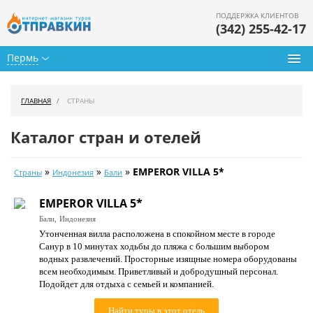
ПОДДЕРЖКА КЛИЕНТОВ
(342) 255-42-17
Пермь
Туры из Перми
ГЛАВНАЯ
СТРАНЫ
Подбор тура
Каталог стран и отелей
Горящие туры
»
»
»
EMPEROR VILLA 5*
Страны
Индонезия
Бали
Календарь туров
EMPEROR VILLA 5*
Цены дня
Бали,
Индонезия
Утонченная вилла расположена в спокойном месте в городе
Страны
Санур в 10 минутах ходьбы до пляжа с большим выбором
водных развлечений. Просторные изящные номера оборудованы
Как купить
всем необходимым. Приветливый и добродушный персонал.
Подойдет для отдыха с семьей и компанией.
О нас
Найти туры в этот отель