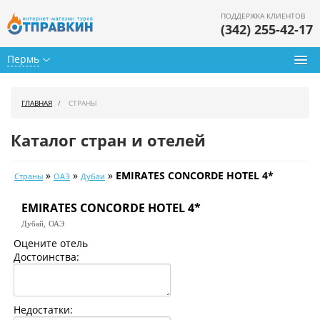
ПОДДЕРЖКА КЛИЕНТОВ
(342) 255-42-17
Пермь
Туры из Перми
ГЛАВНАЯ
СТРАНЫ
Подбор тура
Каталог стран и отелей
Горящие туры
»
»
»
EMIRATES CONCORDE HOTEL 4*
Страны
ОАЭ
Дубаи
Календарь туров
EMIRATES CONCORDE HOTEL 4*
Цены дня
Дубай,
ОАЭ
Страны
Оцените отель
Достоинства:
Как купить
О нас
Недостатки: