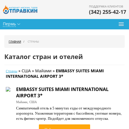
ПОДДЕРЖКА КЛИЕНТОВ
(342) 255-42-17
Пермь
Туры из Перми
ГЛАВНАЯ
СТРАНЫ
Подбор тура
Каталог стран и отелей
Горящие туры
» США » Майами »
EMBASSY SUITES MIAMI
Страны
Календарь туров
INTERNATIONAL AIRPORT 3*
Цены дня
EMBASSY SUITES MIAMI INTERNATIONAL
AIRPORT 3*
Страны
Майами,
США
Симпатичный отель в 5 минутах езды от международного
Как купить
аэропорта. Ухоженная территория с бассейном, уютные номера,
есть фитнес-центр. Подойдет для экономичного отпуска.
О нас