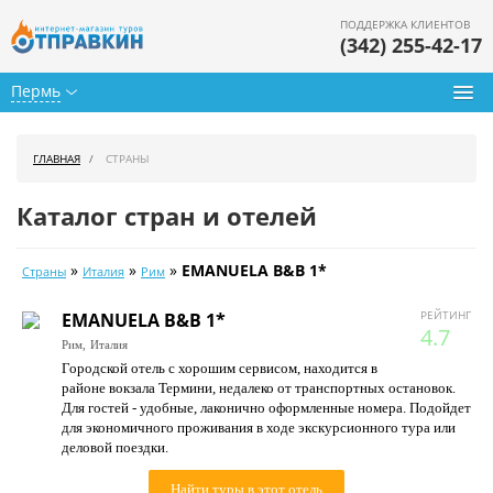
ПОДДЕРЖКА КЛИЕНТОВ
(342) 255-42-17
Пермь
Туры из Перми
ГЛАВНАЯ
СТРАНЫ
Подбор тура
Каталог стран и отелей
Горящие туры
»
»
»
EMANUELA B&B 1*
Страны
Италия
Рим
Календарь туров
РЕЙТИНГ
EMANUELA B&B 1*
Цены дня
4.7
Рим,
Италия
Городской отель с хорошим сервисом, находится в
Страны
районе вокзала Термини, недалеко от транспортных остановок.
Для гостей - удобные, лаконично оформленные номера. Подойдет
Как купить
для экономичного проживания в ходе экскурсионного тура или
деловой поездки.
О нас
Найти туры в этот отель