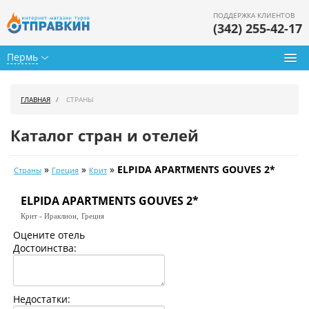
ПОДДЕРЖКА КЛИЕНТОВ
(342) 255-42-17
Пермь
Туры из Перми
ГЛАВНАЯ
СТРАНЫ
Подбор тура
Каталог стран и отелей
Горящие туры
»
»
»
ELPIDA APARTMENTS GOUVES 2*
Страны
Греция
Крит
Календарь туров
ELPIDA APARTMENTS GOUVES 2*
Цены дня
Крит - Ираклион,
Греция
Страны
Оцените отель
Достоинства:
Как купить
О нас
Недостатки: