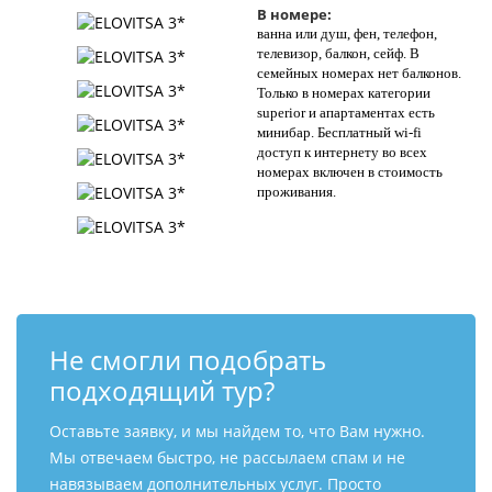
В номере:
Контакты
ванна или душ, фен, телефон,
телевизор, балкон, сейф. В
семейных номерах нет балконов.
Только в номерах категории
superior и апартаментах есть
минибар. Бесплатный wi-fi
доступ к интернету во всех
номерах включен в стоимость
проживания.
Не смогли подобрать
подходящий тур?
Оставьте заявку, и мы найдем то, что Вам нужно.
Мы отвечаем быстро, не рассылаем спам и не
навязываем дополнительных услуг. Просто