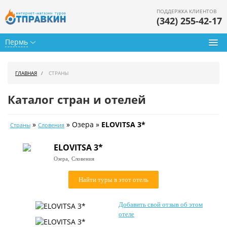
ПОДДЕРЖКА КЛИЕНТОВ
(342) 255-42-17
Пермь
Туры из Перми
ГЛАВНАЯ
СТРАНЫ
Подбор тура
Каталог стран и отелей
Горящие туры
»
» Озера »
ELOVITSA 3*
Страны
Словения
Календарь туров
ELOVITSA 3*
Цены дня
Озера,
Словения
Страны
Найти туры в этот отель
Как купить
Добавить свой отзыв об этом
О нас
отеле