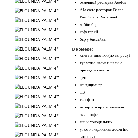
основной ресторан Aeolos
A'la carte ресторан Dacos
Pool Snack Restaurant
лобби-бар
кафетерий
бар у бассейна
В номере:
халат и тапочки (по запросу)
туалетно-косметические
принадлежности
фен
кондиционер
ТВ
телефон
набор для приготовления
чая и кофе
мини-холодильник
утюг и гладильная доска (по
запросу)