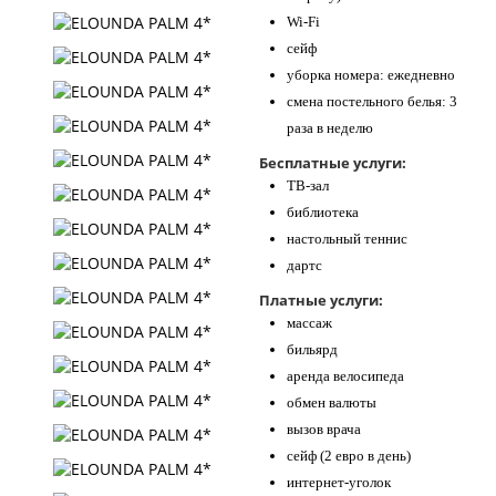
Wi-Fi
сейф
уборка номера: ежедневно
смена постельного белья: 3
раза в неделю
Бесплатные услуги:
ТВ-зал
библиотека
настольный теннис
дартс
Платные услуги:
массаж
бильярд
аренда велосипеда
обмен валюты
вызов врача
сейф (2 евро в день)
интернет-уголок