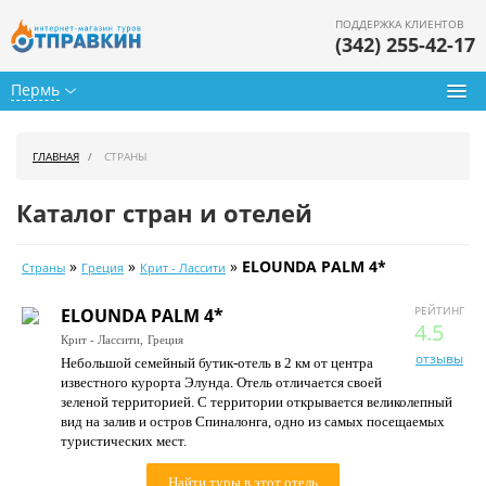
ПОДДЕРЖКА КЛИЕНТОВ
(342) 255-42-17
Пермь
Туры из Перми
ГЛАВНАЯ
СТРАНЫ
Подбор тура
Каталог стран и отелей
Горящие туры
»
»
»
ELOUNDA PALM 4*
Страны
Греция
Крит - Лассити
Календарь туров
РЕЙТИНГ
ELOUNDA PALM 4*
Цены дня
4.5
Крит - Лассити,
Греция
отзывы
Небольшой семейный бутик-отель в 2 км от центра
Страны
известного курорта Элунда. Отель отличается своей
зеленой территорией. С территории открывается великолепный
Как купить
вид на залив и остров Спиналонга, одно из самых посещаемых
туристических мест.
О нас
Найти туры в этот отель