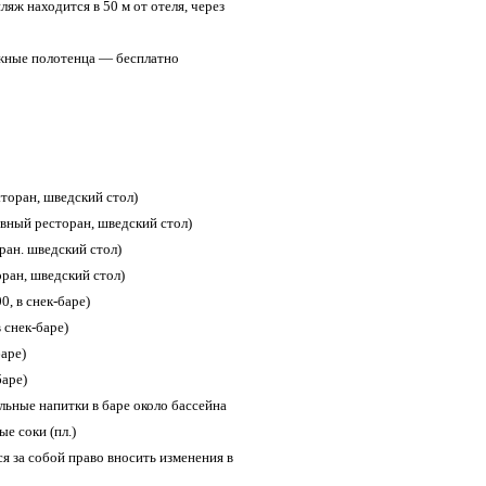
яж находится в 50 м от отеля, через
яжные полотенца — бесплатно
сторан, шведский стол)
авный ресторан, шведский стол)
ран. шведский стол)
оран, шведский стол)
0, в снек-баре)
 снек-баре)
баре)
баре)
льные напитки в баре около бассейна
е соки (пл.)
я за собой право вносить изменения в