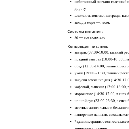
собственный песчано-галечный пл
дорогу
шезлонги, зонтики, матрацы, пл
заход в море — песок
Система питания:
AI — все включено
Концепция питания:
завтрак (07:30-10:00, главный ре
поздний завтрак (10:00-10:30, гл
обед (12:30-14:00, главный ресто
ужин (19:00-21:30, главный рест
закуски в течение дня (14:30-17:0
кофе/чай, выпечка (17:00-18:00, в
мороженое (14:30-17:00, в снек-
ночной суп (23:00-23:30, в снек-
местные алкогольные и безалкого
импортные напитки, свежевыжаты
*администрация отеля оставляетс
концепцию питания