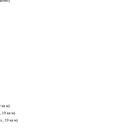
латно)
 кв м)
, 19 кв м)
., 19 кв м)