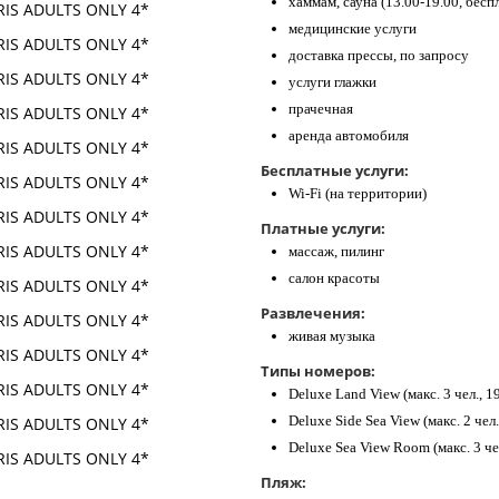
хаммам, сауна (13.00-19.00, бесп
медицинские услуги
доставка прессы, по запросу
услуги глажки
прачечная
аренда автомобиля
Бесплатные услуги:
Wi-Fi (на территории)
Платные услуги:
массаж, пилинг
салон красоты
Развлечения:
живая музыка
Типы номеров:
Deluxe Land View (макс. 3 чел., 19
Deluxe Side Sea View (макс. 2 чел.
Deluxe Sea View Room (макс. 3 чел
Пляж: