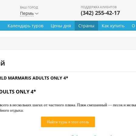
ПОДДЕРЖКА КЛИЕНТОВ
ВАШ ГОРОД
(342) 255-42-17
Пермь
ы
Календарь туров
Цены дня
Страны
Как купить
О
ей
RLD MARMARIS ADULTS ONLY 4*
DULTS ONLY 4*
всего в нескольких шагах от частного пляжа. Пляж смешанный — песок и мелка
йного отдыха.
Найти туры в этот отель