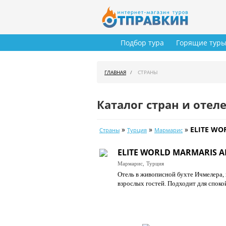
Подбор тура
Горящие тур
ГЛАВНАЯ
СТРАНЫ
Каталог стран и отел
»
»
»
ELITE WO
Страны
Турция
Мармарис
ELITE WORLD MARMARIS A
Мармарис,
Турция
Отель в живописной бухте Ичмелера, 
взрослых гостей. Подходит для споко