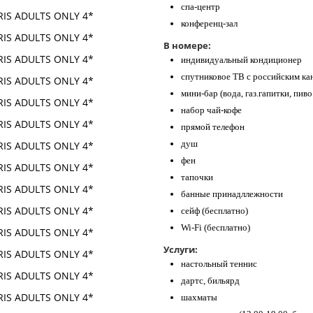
спа-центр
конференц-зал
В номере:
индивидуальный кондиционер
спутниковое ТВ с российским ка
мини-бар (вода, газ.гапитки, пиво
набор чай-кофе
прямой телефон
душ
фен
тапочки
банные принадллежности
сейф (бесплатно)
Wi-Fi (бесплатно)
Услуги:
настольный теннис
дартс, бильярд
шахматы