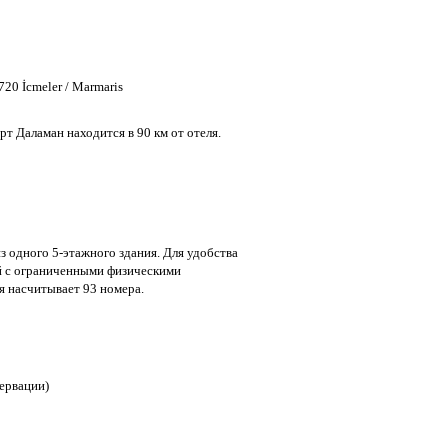
720 İcmeler / Marmaris
рт Даламан находится в 90 км от отеля.
из одного 5-этажного здания. Для удобства
ей с ограниченными физическими
 насчитывает 93 номера.
зервации)