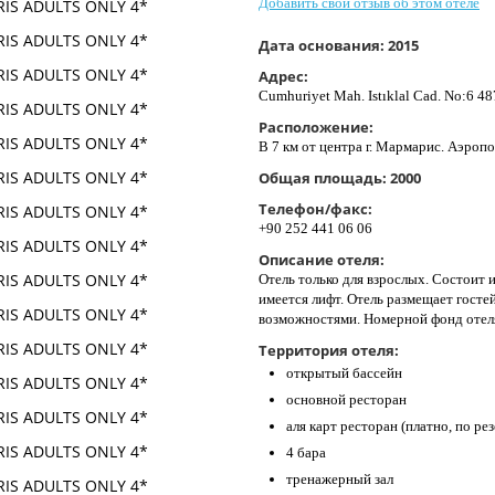
Добавить свой отзыв об этом отеле
Дата основания:
2015
Адрес:
Cumhuriyet Mah. Istıklal Cad. No:6 48
Расположение:
В 7 км от центра г. Мармарис. Аэропо
Общая площадь:
2000
Телефон/факс:
+90 252 441 06 06
Описание отеля:
Отель только для взрослых. Состоит 
имеется лифт. Отель размещает гост
возможностями. Номерной фонд отеля
Территория отеля:
открытый бассейн
основной ресторан
аля карт ресторан (платно, по ре
4 бара
тренажерный зал