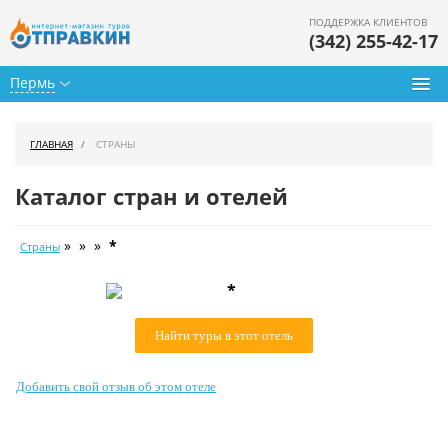
ПОДДЕРЖКА КЛИЕНТОВ
(342) 255-42-17
Пермь
Туры из Перми
ГЛАВНАЯ
СТРАНЫ
Подбор тура
Каталог стран и отелей
Горящие туры
» » »
*
Страны
Календарь туров
*
Цены дня
Найти туры в этот отель
Страны
Как купить
Добавить свой отзыв об этом отеле
О нас