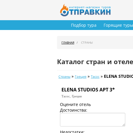
Подбор тура
Горящие тур
ГЛАВНАЯ
СТРАНЫ
Каталог стран и отел
»
»
»
ELENA STUDIO
Страны
Греция
Тасос
ELENA STUDIOS APT 3*
Тасос,
Греция
Оцените отель
Достоинства:
Недостатки: