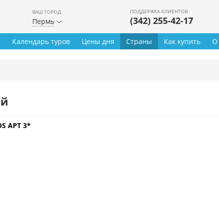
ПОДДЕРЖКА КЛИЕНТОВ
ВАШ ГОРОД
(342) 255-42-17
Пермь
ы
Календарь туров
Цены дня
Страны
Как купить
О
ей
S APT 3*