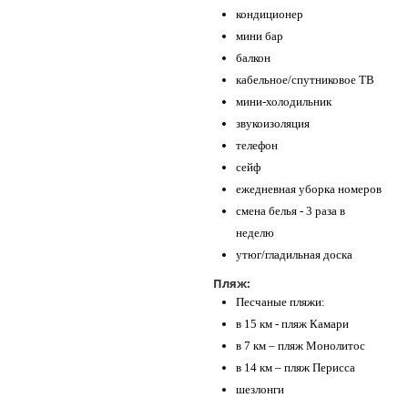
кондиционер
мини бар
балкон
кабельное/спутниковое ТВ
мини-холодильник
звукоизоляция
телефон
сейф
ежедневная уборка номеров
смена белья - 3 раза в
неделю
утюг/гладильная доска
Пляж:
Песчаные пляжи:
в 15 км - пляж Камари
в 7 км – пляж Монолитос
в 14 км – пляж Перисса
шезлонги