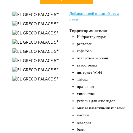
Контакты
Добавить свой отзыв об этом
отеле
Территория отеля:
Инфраструктура:
ресторан
кафе/бар
открытый бассейн
автостоянка
интернет Wi-Fi
ТВ-зал
прачечная
химчистка
условия для инвалидов
оплата платежными картами
массаж
джакузи
баня