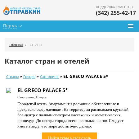
ПОДДЕРЖКА КЛИЕНТОВ
(342) 255-42-17
Пермь
Туры из Перми
ГЛАВНАЯ
СТРАНЫ
Подбор тура
Каталог стран и отелей
Горящие туры
»
»
»
EL GRECO PALACE 5*
Страны
Греция
Санторини
Календарь туров
EL GRECO PALACE 5*
Цены дня
Санторини,
Греция
Городской отель. Апартаменты роскошно обставленные и
Страны
прекрасно оформленные . На территории расположен крупный
Spa-центр с полным спектром массажных и косметических
Как купить
процедур. До центра города всего несколько шагов. Следует
иметь в виду, что море достаточно далеко.
О нас
Найти туры в этот отель