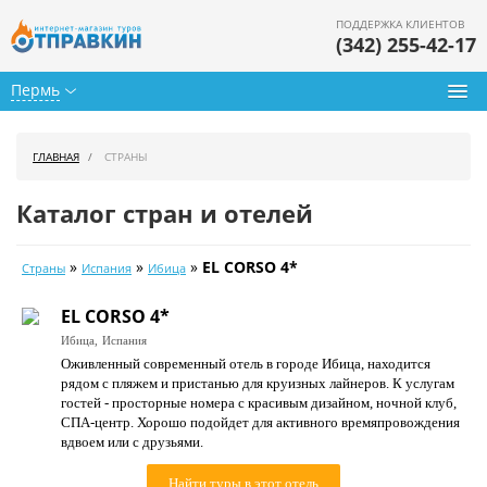
ПОДДЕРЖКА КЛИЕНТОВ
(342) 255-42-17
Пермь
Туры из Перми
ГЛАВНАЯ
СТРАНЫ
Подбор тура
Каталог стран и отелей
Горящие туры
»
»
»
EL CORSO 4*
Страны
Испания
Ибица
Календарь туров
EL CORSO 4*
Цены дня
Ибица,
Испания
Оживленный современный отель в городе Ибица, находится
Страны
рядом с пляжем и пристанью для круизных лайнеров. К услугам
гостей - просторные номера с красивым дизайном, ночной клуб,
Как купить
СПА-центр. Хорошо подойдет для активного времяпровождения
вдвоем или с друзьями.
О нас
Найти туры в этот отель