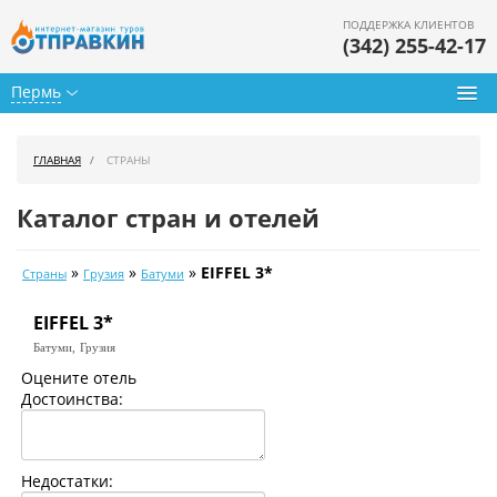
ПОДДЕРЖКА КЛИЕНТОВ
(342) 255-42-17
Пермь
Туры из Перми
ГЛАВНАЯ
СТРАНЫ
Подбор тура
Каталог стран и отелей
Горящие туры
»
»
»
EIFFEL 3*
Страны
Грузия
Батуми
Календарь туров
EIFFEL 3*
Цены дня
Батуми,
Грузия
Страны
Оцените отель
Достоинства:
Как купить
О нас
Недостатки: