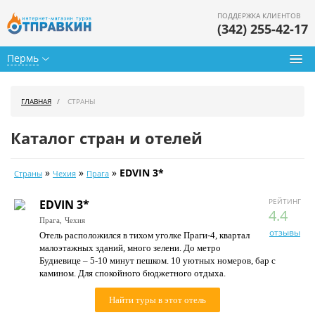
ПОДДЕРЖКА КЛИЕНТОВ
(342) 255-42-17
Пермь
Туры из Перми
ГЛАВНАЯ
СТРАНЫ
Подбор тура
Каталог стран и отелей
Горящие туры
»
»
»
EDVIN 3*
Страны
Чехия
Прага
Календарь туров
РЕЙТИНГ
EDVIN 3*
Цены дня
4.4
Прага,
Чехия
отзывы
Отель расположился в тихом уголке Праги-4, квартал
Страны
малоэтажных зданий, много зелени. До метро
Будиевице – 5-10 минут пешком. 10 уютных номеров, бар с
Как купить
камином. Для спокойного бюджетного отдыха.
О нас
Найти туры в этот отель