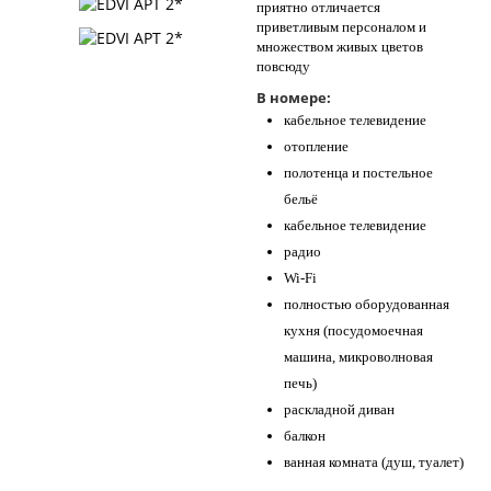
приятно отличается
приветливым персоналом и
множеством живых цветов
повсюду
В номере:
кабельное телевидение
отопление
полотенца и постельное
бельё
кабельное телевидение
радио
Wi-Fi
полностью оборудованная
кухня (посудомоечная
машина, микроволновая
печь)
раскладной диван
балкон
ванная комната (душ, туалет)