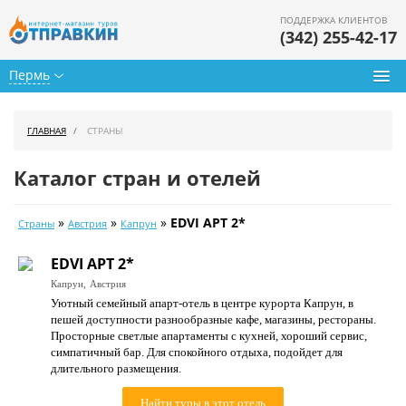
ПОДДЕРЖКА КЛИЕНТОВ
(342) 255-42-17
Пермь
Туры из Перми
ГЛАВНАЯ
СТРАНЫ
Подбор тура
Каталог стран и отелей
Горящие туры
»
»
»
EDVI APT 2*
Страны
Австрия
Капрун
Календарь туров
EDVI APT 2*
Цены дня
Капрун,
Австрия
Уютный семейный апарт-отель в центре курорта Капрун, в
Страны
пешей доступности разнообразные кафе, магазины, рестораны.
Просторные светлые апартаменты с кухней, хороший сервис,
Как купить
симпатичный бар. Для спокойного отдыха, подойдет для
длительного размещения.
О нас
Найти туры в этот отель