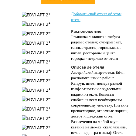
Контакты
Добавить свой отзыв об этом
отеле
Расположение:
Jстановка лыжного автобуса -
рядом с отелем; супермаркет,
санные трассы, горнолыжная
школа, рестораны и центр
городка - недалеко от отеля
Описание отеля:
Австрийский апарт-отель Edvi,
расположенный в районе
Капрун, имеет номера разной
комфортности и с чудесными
видами из окон. Комнаты
снабжены всем необходимым
современному человеку. Питание
превосходное, огромные порции,
десерт и шведский стол.
Развлечения на любой вкус:
катание на лыжах, скалолазание,
велосипед, игра в гольф. Отель