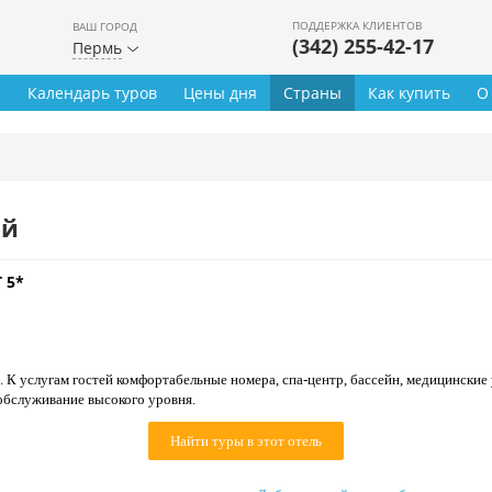
ПОДДЕРЖКА КЛИЕНТОВ
ВАШ ГОРОД
(342) 255-42-17
Пермь
ы
Календарь туров
Цены дня
Страны
Как купить
О
ей
 5*
 К услугам гостей комфортабельные номера, спа-центр, бассейн, медицинские
обслуживание высокого уровня.
Найти туры в этот отель