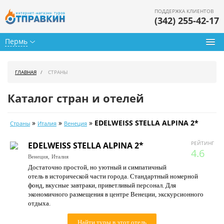
ПОДДЕРЖКА КЛИЕНТОВ
(342) 255-42-17
Пермь
Туры из Перми
ГЛАВНАЯ
СТРАНЫ
Подбор тура
Каталог стран и отелей
Горящие туры
»
»
»
EDELWEISS STELLA ALPINA 2*
Страны
Италия
Венеция
Календарь туров
РЕЙТИНГ
EDELWEISS STELLA ALPINA 2*
Цены дня
4.6
Венеция,
Италия
Достаточно простой, но уютный и симпатичный
Страны
отель в исторической части города. Стандартный номерной
фонд, вкусные завтраки, приветливый персонал. Для
Как купить
экономичного размещения в центре Венеции, экскурсионного
отдыха.
О нас
Найти туры в этот отель