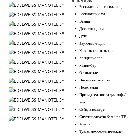
В номере:
Бесплатная питьевая вода
Бесплатный Wi-Fi
Ванна
Детектор дыма
Душ
Звукоизоляция
Ковровое покрытие
Кондиционер
Мини-бар
Отопление
Письменный стол
Полотенца
Принадлежности для кофе/
чая
Сейф в номере
Спутниковое/кабельное ТВ
Телефон
Туалетно-косметические