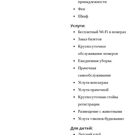
принадлежности
Фен
Шкаф
Услуги:
Бесплатный Wi-Fi в номерах
Заказ билетов
Круглосуточное
обслуживание номеров
Ежедневная уборка
Прачечная
самообслуживания
Услуги консьержа
Услуги прачечной
Круглосуточная стойка
регистрации
Размещение с животными
Услуга «звонок-будильник»
Для детей:
Детский клуб