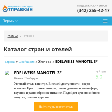
ПОДДЕРЖКА КЛИЕНТОВ
(342) 255-42-17
Пермь
Туры из Перми
ГЛАВНАЯ
СТРАНЫ
Подбор тура
Каталог стран и отелей
Горящие туры
»
» Женева »
EDELWEISS MANOTEL 3*
Страны
Швейцария
Календарь туров
РЕЙТИНГ
EDELWEISS MANOTEL 3*
Цены дня
5.0
Женева,
Швейцария
Уютный отель в центре. В пешей доступности - озеро
Страны
и вокзал. Просторные номера, теплая домашняя атмосфера,
вкусное и разнообразное питание. Подойдет для спокойного
Как купить
отпуска, пешего туризма.
О нас
Найти туры в этот отель