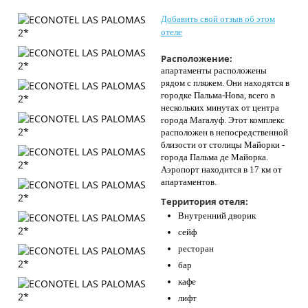
Контакты
Добавить свой отзыв об этом
отеле
Расположение:
апартаменты расположены
рядом с пляжем. Они находятся в
городке Пальма-Нова, всего в
нескольких минутах от центра
города Магалуф. Этот комплекс
расположен в непосредственной
близости от столицы Майорки -
города Пальма де Майорка.
Аэропорт находится в 17 км от
апартаментов.
Территория отеля:
Внутренний дворик
сейф
ресторан
бар
кафе
лифт