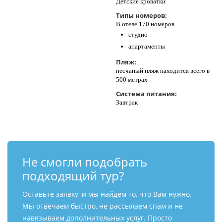
Детские кроватки
Типы номеров:
В отеле 170 номеров.
студио
апартаменты
Пляж:
песчаный пляж находится всего в
500 метрах
Система питания:
Завтрак
Не смогли подобрать
подходящий тур?
Оставьте заявку, и мы найдем то, что Вам нужно.
Мы отвечаем быстро, не рассылаем спам и не
навязываем дополнительных услуг. Просто