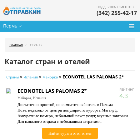
ПОДДЕРЖКА КЛИЕНТОВ
(342) 255-42-17
Пермь
Туры из Перми
ГЛАВНАЯ
СТРАНЫ
Подбор тура
Каталог стран и отелей
Горящие туры
»
»
»
ECONOTEL LAS PALOMAS 2*
Страны
Испания
Майорка
Календарь туров
РЕЙТИНГ
ECONOTEL LAS PALOMAS 2*
Цены дня
4.3
Майорка,
Испания
Достаточно простой, но симпатичный отель в Пальма
Страны
Нове, недалеко от центра популярного курорта Магалуф.
Аккуратные номера, небольшой пакет услуг, вкусные завтраки.
Как купить
Для пляжного отдыха с небольшими затратами.
О нас
Найти туры в этот отель