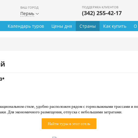
ПОДДЕРЖКА КЛИЕНТОВ
ВАШ ГОРОД
(342) 255-42-17
Пермь
ы
Календарь туров
Цены дня
Страны
Как купить
О
ей
3*
национальном стиле, удобно расположен рядом с горнолыжными трассами и п
раки. Для экономичного размещения, отпуска с небольшими затратами.
Найти туры в этот отель