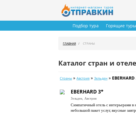
Подбор тура
Горящие тур
ГЛАВНАЯ
СТРАНЫ
Каталог стран и отел
»
»
»
EBERHARD 
Страны
Австрия
Зельден
EBERHARD 3*
Зельден,
Австрия
Симпатичный отель с интерьерами в 
небольшой пакет услуг, вкусные завт