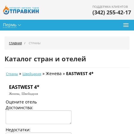
ПОДДЕРЖКА КЛИЕНТОВ
(342) 255-42-17
Пермь
Туры из Перми
ГЛАВНАЯ
СТРАНЫ
Подбор тура
Каталог стран и отелей
Горящие туры
»
» Женева »
EASTWEST 4*
Страны
Швейцария
Календарь туров
EASTWEST 4*
Цены дня
Женева,
Швейцария
Страны
Оцените отель
Достоинства:
Как купить
О нас
Недостатки: