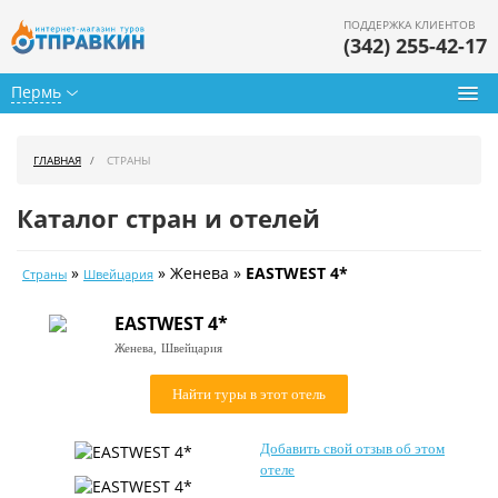
ПОДДЕРЖКА КЛИЕНТОВ
(342) 255-42-17
Пермь
Туры из Перми
ГЛАВНАЯ
СТРАНЫ
Подбор тура
Каталог стран и отелей
Горящие туры
»
» Женева »
EASTWEST 4*
Страны
Швейцария
Календарь туров
EASTWEST 4*
Цены дня
Женева,
Швейцария
Страны
Найти туры в этот отель
Как купить
Добавить свой отзыв об этом
О нас
отеле