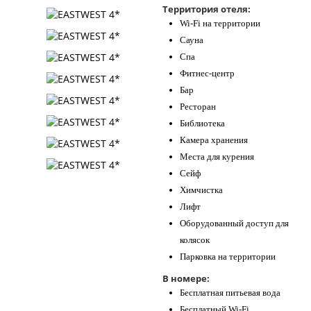
Территория отеля:
Контакты
Wi-Fi на территории
Сауна
Спа
Фитнес-центр
Бар
Ресторан
Библиотека
Камера хранения
Места для курения
Сейф
Химчистка
Лифт
Оборудованный доступ для
колясок
Парковка на территории
В номере:
Бесплатная питьевая вода
Бесплатный Wi-Fi