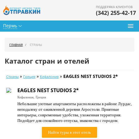
ПОДДЕРЖКА КЛИЕНТОВ
(342) 255-42-17
Пермь
Туры из Перми
ГЛАВНАЯ
СТРАНЫ
Подбор тура
Каталог стран и отелей
Горящие туры
»
»
»
EAGLES NEST STUDIOS 2*
Страны
Греция
Кефалония
Календарь туров
EAGLES NEST STUDIOS 2*
Цены дня
Кефалония,
Греция
Небольшие уютные апартаменты расположены в районе Лурдас,
Страны
неподалеку от оживленной деревни Агростоли. Приятные
интерьеры, современные удобства, ухоженная территория.
Как купить
Подойдет для спокойного отпуска, знакомства с городом.
О нас
Найти туры в этот отель