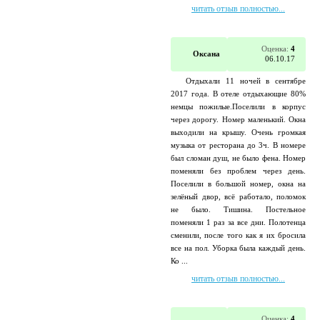
читать отзыв полностью...
Оценка:
4
Оксана
06.10.17
Отдыхали 11 ночей в сентябре
2017 года. В отеле отдыхающие 80%
немцы пожилые.Поселили в корпус
через дорогу. Номер маленький. Окна
выходили на крышу. Очень громкая
музыка от ресторана до 3ч. В номере
был сломан душ, не было фена. Номер
поменяли без проблем через день.
Поселили в большой номер, окна на
зелёный двор, всё работало, поломок
не было. Тишина. Постельное
поменяли 1 раз за все дни. Полотенца
сменили, после того как я их бросила
все на пол. Уборка была каждый день.
Ко ...
читать отзыв полностью...
Оценка:
4