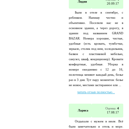
Лидия
20.09.17
Были в отеле в сентябре, с
ребенком. Напишу честно и
объективно. Поселили нас не в
основном здании, а через дорогу, в
здании под названием GRAND
BAZAR. Номера хорошие, чистые,
удобные (есть кровать, тумбочки,
зеркало, столик под ним, холодильник,
балкон с пластиковой мебелью,
санузел, шкаф, кондиционер). Кровати
комфортные, удобные. Уборка в
номере ежедневно с 12 до 16,
полотенца меняют каждый день, белье
раз в 3 дня. Тут пару моментов: белье
не новое, местами застиранное или ...
читать отзыв полностью...
Оценка:
4
Лариса
17.08.17
Отдыхали с мужем в июле. Всё
было замечательно и отель и море.