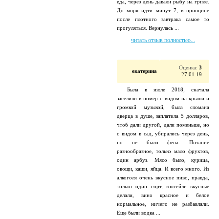
еда, через день давали рыбу на гриле.
До моря идти минут 7, в принципе
после плотного завтрака самое то
прогуляться. Вернулась ...
читать отзыв полностью...
Оценка:
3
екатерина
27.01.19
Была в июле 2018, сначала
заселили в номер с видом на крыши и
громкой музыкой, была сломана
дверца в душе, заплатила 5 долларов,
чтоб дали другой, дали поменьше, но
с видом в сад, убирались через день,
но не было фена. Питание
разнообразное, только мало фруктов,
один арбуз. Мясо было, курица,
овощи, каши, яйца. И всего много. Из
алкоголя очень вкусное пиво, правда,
только один сорт, коктейли вкусные
делали, вино красное и белое
нормальное, ничего не разбавляли.
Еще были водка ...