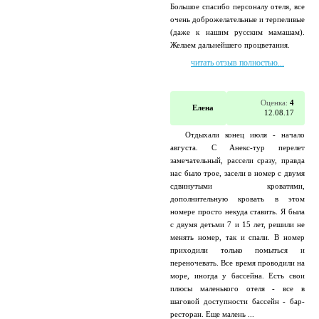
Большое спасибо персоналу отеля, все
очень доброжелательные и терпеливые
(даже к нашим русским мамашам).
Желаем дальнейшего процветания.
читать отзыв полностью...
Оценка:
4
Елена
12.08.17
Отдыхали конец июля - начало
августа. С Анекс-тур перелет
замечательный, рассели сразу, правда
нас было трое, засели в номер с двумя
сдвинутыми кроватями,
дополнительную кровать в этом
номере просто некуда ставить. Я была
с двумя детьми 7 и 15 лет, решили не
менять номер, так и спали. В номер
приходили только помыться и
переночевать. Все время проводили на
море, иногда у бассейна. Есть свои
плюсы маленького отеля - все в
шаговой доступности бассейн - бар-
ресторан. Еще малень ...