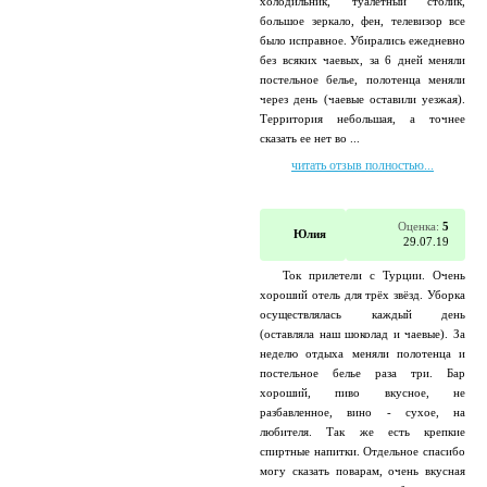
холодильник, туалетный столик,
большое зеркало, фен, телевизор все
было исправное. Убирались ежедневно
без всяких чаевых, за 6 дней меняли
постельное белье, полотенца меняли
через день (чаевые оставили уезжая).
Территория небольшая, а точнее
сказать ее нет во ...
читать отзыв полностью...
Оценка:
5
Юлия
29.07.19
Ток прилетели с Турции. Очень
хороший отель для трёх звёзд. Уборка
осуществлялась каждый день
(оставляла наш шоколад и чаевые). За
неделю отдыха меняли полотенца и
постельное белье раза три. Бар
хороший, пиво вкусное, не
разбавленное, вино - сухое, на
любителя. Так же есть крепкие
спиртные напитки. Отдельное спасибо
могу сказать поварам, очень вкусная