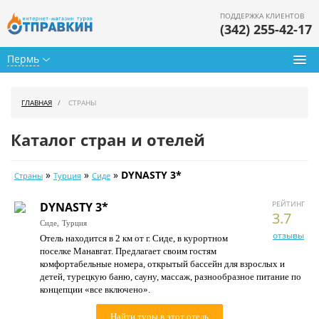
ПОДДЕРЖКА КЛИЕНТОВ
(342) 255-42-17
Пермь
Туры из Перми
ГЛАВНАЯ
СТРАНЫ
Подбор тура
Каталог стран и отелей
Горящие туры
»
»
»
DYNASTY 3*
Страны
Турция
Сиде
Календарь туров
РЕЙТИНГ
DYNASTY 3*
Цены дня
3.7
Сиде,
Турция
отзывы
Отель находится в 2 км от г. Сиде, в курортном
Страны
поселке Манавгат. Предлагает своим гостям
комфортабельные номера, открытый бассейн для взрослых и
Как купить
детей, турецкую баню, сауну, массаж, разнообразное питание по
концепции «все включено».
О нас
Найти туры в этот отель