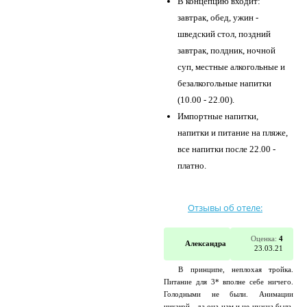
В концепцию входит:
завтрак, обед, ужин -
шведский стол, поздний
завтрак, полдник, ночной
суп, местные алкогольные и
безалкогольные напитки
(10.00 - 22.00).
Импортные напитки,
напитки и питание на пляже,
все напитки после 22.00 -
платно.
Отзывы об отеле:
Оценка:
4
Александра
23.03.21
В принципе, неплохая тройка.
Питание для 3* вполне себе ничего.
Голодными не были. Анимации
никакой - да она нам и не нужна была.