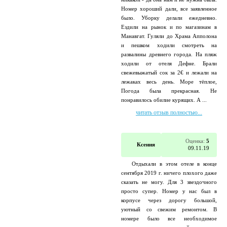
Номер хороший дали, все заявленное
было. Уборку делали ежедневно.
Ездили на рынок и по магазинам в
Манавгат. Гуляли до Храма Апполона
и пешком ходили смотреть на
развалины древнего города. На пляж
ходили от отеля Дефне. Брали
свежевыжатый сок за 2€ и лежали на
лежаках весь день. Море тёплое,
Погода была прекрасная. Не
понравилось обилие курящих. А ...
читать отзыв полностью...
Оценка:
5
Ксения
09.11.19
Отдыхали в этом отеле в конце
сентября 2019 г. ничего плохого даже
сказать не могу. Для 3 звездочного
просто супер. Номер у нас был в
корпусе через дорогу большой,
уютный со свежим ремонтом. В
номере было все необходимое