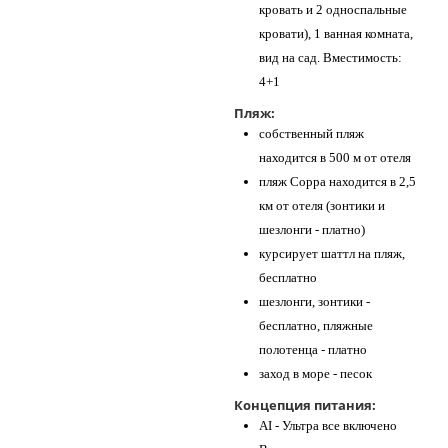
кровать и 2 односпальные
кровати), 1 ванная комната,
вид на сад. Вместимость:
4+1
Пляж:
собственный пляж
находится в 500 м от отеля
пляж Coppa находится в 2,5
км от отеля (зонтики и
шезлонги - платно)
курсирует шаттл на пляж,
бесплатно
шезлонги, зонтики -
бесплатно, пляжные
полотенца - платно
заход в море - песок
Концепция питания:
AI - Ультра все включено