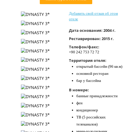
Контакты
Добавить свой отзыв об этом
отеле
Дата основания:
2004 г.
Реставрирован:
2015 г.
Телефон/факс:
+90 242 753 72 72
Территория отеля:
открытый бассейн (96 кв.м)
основной ресторан
бар у бассейна
В номере:
банные принадлежности
фен
кондиционер
ТВ (5 российских
телеканалов)
мини-холодильник