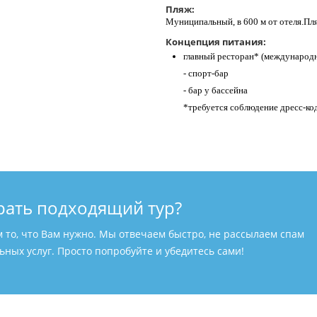
Пляж:
Муниципальный, в 600 м от отеля.Пл
Концепция питания:
главный ресторан* (международн
- спорт-бар
- бар у бассейна
*требуется соблюдение дресс-ко
рать подходящий тур?
м то, что Вам нужно. Мы отвечаем быстро, не рассылаем спам
ных услуг. Просто попробуйте и убедитесь сами!