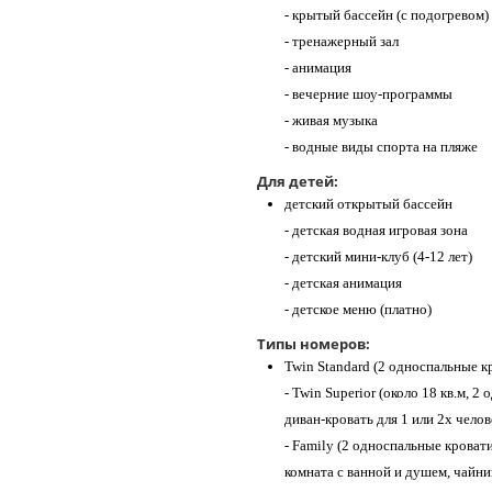
- крытый бассейн (с подогревом)
- тренажерный зал
- анимация
- вечерние шоу-программы
- живая музыка
- водные виды спорта на пляже
Для детей:
детский открытый бассейн
- детская водная игровая зона
- детский мини-клуб (4-12 лет)
- детская анимация
- детское меню (платно)
Типы номеров:
Twin Standard (2 односпальные к
- Twin Superior (около 18 кв.м, 
диван-кровать для 1 или 2х челов
- Family (2 односпальные кроват
комната с ванной и душем, чайни