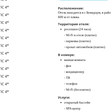
Расположение:
Отель находится в г. Бенидорм, в райо
600 м от пляжа.
Территория отеля:
ресепшен (24 часа)
- Wi-Fi в отеле (платно)
- парковка (платно)
- прокат автомобиля (платно)
В номере:
ванная комната
- фен
- кондиционер
- ТВ
- телефон
- Wi-Fi (бесплатно)
Услуги:
открытый бассейн
- SPA-центр