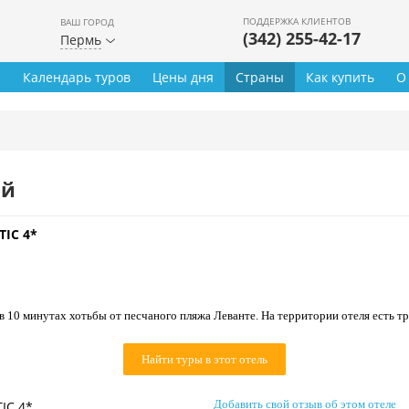
ПОДДЕРЖКА КЛИЕНТОВ
ВАШ ГОРОД
(342) 255-42-17
Пермь
ы
Календарь туров
Цены дня
Страны
Как купить
О
ей
TIC 4*
в 10 минутах хотьбы от песчаного пляжа Леванте. На территории отеля есть три
Найти туры в этот отель
Добавить свой отзыв об этом отеле