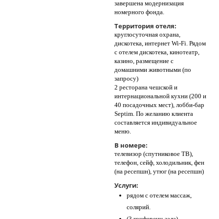
завершена модернизация
номерного фонда.
Территория отеля:
круглосуточная охрана,
дискотека, интернет Wi-Fi. Рядом
с отелем дискотека, кинотеатр,
казино, размещение с
домашними животными (по
запросу)
2 ресторана чешской и
интернациональной кухни (200 и
40 посадочных мест), лобби-бар
Septim. По желанию клиента
составляется индивидуальное
меню.
В номере:
телевизор (спутниковое ТВ),
телефон, сейф, холодильник, фен
(на ресепшн), утюг (на ресепшн)
Услуги:
рядом с отелем массаж,
солярий.
(3 конференц-зала)