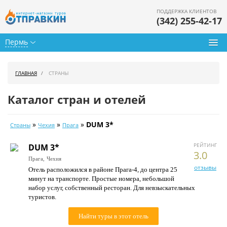
ПОДДЕРЖКА КЛИЕНТОВ
(342) 255-42-17
Пермь
Туры из Перми
ГЛАВНАЯ
СТРАНЫ
Подбор тура
Каталог стран и отелей
Горящие туры
»
»
»
DUM 3*
Страны
Чехия
Прага
Календарь туров
РЕЙТИНГ
DUM 3*
Цены дня
3.0
Прага,
Чехия
отзывы
Отель расположился в районе Прага-4, до центра 25
Страны
минут на транспорте. Простые номера, небольшой
набор услуг, собственный ресторан. Для невзыскательных
Как купить
туристов.
О нас
Найти туры в этот отель