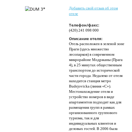
Контакты
Добавить свой отзыв об этом
отеле
Телефон/факс:
(420) 241 098 000
Описание отеля:
Отель расположен в зеленой зоне
Праги (здесь множество
лесопарков) в современном
микрорайоне Модржаны (Прага
4), в 25 минутах общественным
транспортом до исторической
части города. Недалеко от отеля
находится станция метро
Budejovicka (линия «C»).
Местонахождение отеля и
устройство номеров в виде
апартаментов подходит как для
размещения групп в рамках
организованного группового
туризма, так и для
индивидуальных клиентов и
деловых гостей. В 2006 была