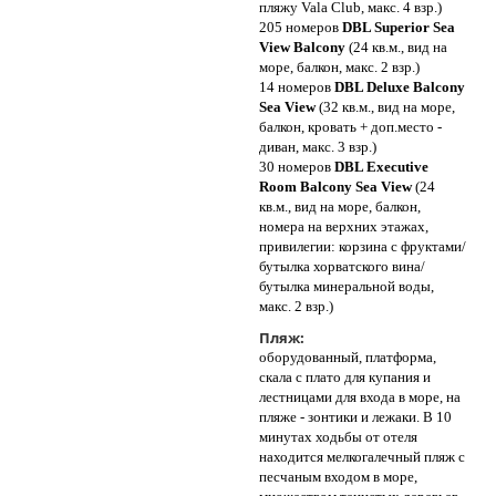
пляжу Vala Club, макс. 4 взр.)
205 номеров
DBL Superior Sea
View Balcony
(24 кв.м., вид на
море, балкон, макс. 2 взр.)
14 номеров
DBL Deluxe Balcony
Sea View
(32 кв.м., вид на море,
балкон, кровать + доп.место -
диван, макс. 3 взр.)
30 номеров
DBL Executive
Room Balcony Sea View
(24
кв.м., вид на море, балкон,
номера на верхних этажах,
привилегии: корзина с фруктами/
бутылка хорватского вина/
бутылка минеральной воды,
макс. 2 взр.)
Пляж:
оборудованный, платформа,
скала с плато для купания и
лестницами для входа в море, на
пляже - зонтики и лежаки. В 10
минутах ходьбы от отеля
находится мелкогалечный пляж с
песчаным входом в море,