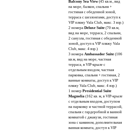
Balcony Sea View
(45 кв.м., вид
на море, балкон, спальня +
гостиная с обеденной зоной,
терраса с шезлонгами, доступ к
VIP пляжу Vala Club, макс. 3 взр.)
2 номера
Deluxe Suite
(70 кв.м,
вид на море, терраса, 2 спальни,
2 санузла, гостиная с обеденной
зоной, доступ к VIP пляжу Vala
Club, макс. 4 взр.)
3 номера
Аmbassador Suite
(106
кв.м, вид на море, частная
терраса, в VIP-крыле с
отдельным входом, частная
парковка, спальня + гостиная, 2
ванные комнаты, доступ к VIP
пляжу Vala Club, макс. 4 взр.)
1 номер
Presidential Suite
Magnolia
(162 кв. м, в VIP-крыле
с отдельным входом, доступом
на парковку и частной террасой,
спальня с гардеробной и ванной
комнатой с джакузи, гостиная
зона с камином, дополнительная
ванная комната, доступ к VIP