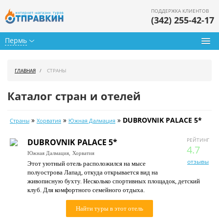
ПОДДЕРЖКА КЛИЕНТОВ
(342) 255-42-17
Пермь
Туры из Перми
ГЛАВНАЯ
СТРАНЫ
Подбор тура
Каталог стран и отелей
Горящие туры
»
»
»
DUBROVNIK PALACE 5*
Страны
Хорватия
Южная Далмация
Календарь туров
РЕЙТИНГ
DUBROVNIK PALACE 5*
Цены дня
4.7
Южная Далмация,
Хорватия
отзывы
Этот уютный отель расположился на мысе
Страны
полуострова Лапад, откуда открывается вид на
живописную бухту. Несколько спортивных площадок, детский
Как купить
клуб. Для комфортного семейного отдыха.
О нас
Найти туры в этот отель