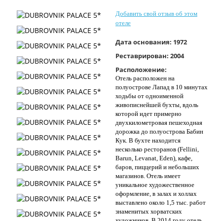
Контакты
Добавить свой отзыв об этом
отеле
Дата основания:
1972
Реставрирован:
2004
Расположение:
Отель расположен на
полуострове Лапад в 10 минутах
ходьбы от одноименной
живописнейшей бухты, вдоль
которой идет примерно
двухкилометровая пешеходная
дорожка до полуострова Бабин
Кук. В бухте находится
несколько ресторанов (Fellini,
Barun, Levanat, Eden), кафе,
баров, пиццерий и небольших
магазинов. Отель имеет
уникальное художественное
оформление, в залах и холлах
выставлено около 1,5 тыс. работ
знаменитых хорватских
художников. В 2014 году отель