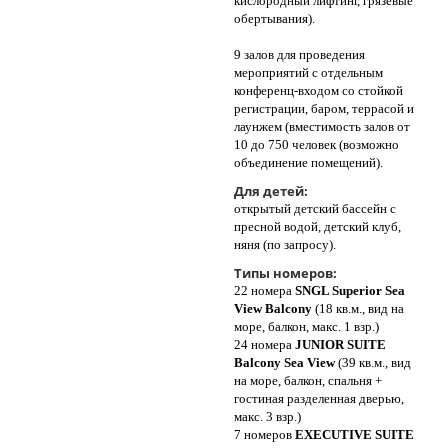
кислородный лифтинг, грязевые
обертывания).
9 залов для проведения
мероприятий с отдельным
конференц-входом со стойкой
регистрации, баром, террасой и
лаунжем (вместимость залов от
10 до 750 человек (возможно
объединение помещений).
Для детей:
открытый детский бассейн с
пресной водой, детский клуб,
няня (по запросу).
Типы номеров:
22 номера
SNGL Superior Sea
View Balcony
(18 кв.м., вид на
море, балкон, макс. 1 взр.)
24 номера
JUNIOR SUITE
Balcony Sea View
(39 кв.м., вид
на море, балкон, спальня +
гостиная разделенная дверью,
макс. 3 взр.)
7 номеров
EXECUTIVE SUITE