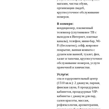
магазин, чистка обуви,
организация свадеб,
круглосуточное обслуживание
номеров.
В номере:
кондиционер, плазменный
телевизор (спутниковое ТВ с
выходом в Интернет, платные
каналы), телефон, мини-бар, Wi-
Fi (бесплатно), сейф, ковровое
покрытие, ванная комната с
душем или ванной, туалет, фен,
халат и тапочки, круглосуточное
обслуживание номеров, услуги
прачечной и химчистки.
Услуги:
спа и оздоровительный центр
(1510 кв.м.): 2 джакузи, парная,
финская сауна, 6 процедурных
кабинетов, процедурные VIP-
кабинеты с джакузи для пар,
салон красоты, массаж,
рефлексология, ароматерапия,