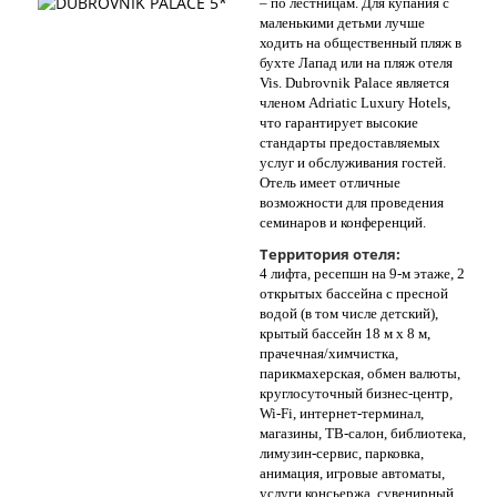
– по лестницам. Для купания с
маленькими детьми лучше
ходить на общественный пляж в
бухте Лапад или на пляж отеля
Vis. Dubrovnik Palace является
членом Adriatic Luxury Hotels,
что гарантирует высокие
стандарты предоставляемых
услуг и обслуживания гостей.
Отель имеет отличные
возможности для проведения
семинаров и конференций.
Территория отеля:
4 лифта, ресепшн на 9-м этаже, 2
открытых бассейна c пресной
водой (в том числе детский),
крытый бассейн 18 м x 8 м,
прачечная/химчистка,
парикмахерская, обмен валюты,
круглосуточный бизнес-центр,
Wi-Fi, интернет-терминал,
магазины, ТВ-салон, библиотека,
лимузин-сервис, парковка,
анимация, игровые автоматы,
услуги консьержа, сувенирный